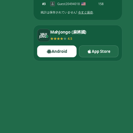
#
3
Guest20494018
158
統計は保存されていません
!
今すぐ保存
.
MahJongo (麻將國)
MAH
JONG
O
★
★
★
★
★
4.5
Android
App Store