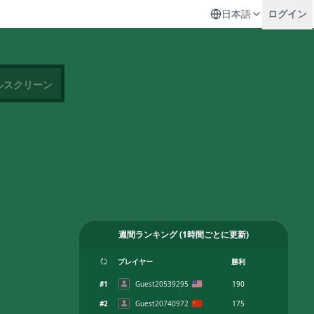
日本語
ログイン
ルスクリーン
週間ランキング
(
1時間ごとに更新
)
プレイヤー
勝利
#
1
Guest20539295
190
#
2
Guest20740972
175