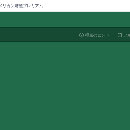
メリカン麻雀
プレミアム
得点のヒント
フ