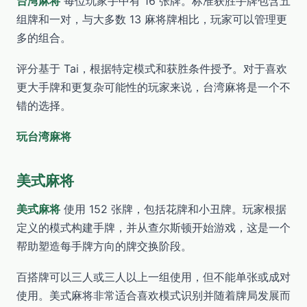
台湾麻将
每位玩家手中有 16 张牌。标准获胜手牌包含五
组牌和一对，与大多数 13 麻将牌相比，玩家可以管理更
多的组合。
评分基于 Tai，根据特定模式和获胜条件授予。对于喜欢
更大手牌和更复杂可能性的玩家来说，台湾麻将是一个不
错的选择。
玩台湾麻将
美式麻将
美式麻将
使用 152 张牌，包括花牌和小丑牌。玩家根据
定义的模式构建手牌，并从查尔斯顿开始游戏，这是一个
帮助塑造每手牌方向的牌交换阶段。
百搭牌可以三人或三人以上一组使用，但不能单张或成对
使用。美式麻将非常适合喜欢模式识别并随着牌局发展而