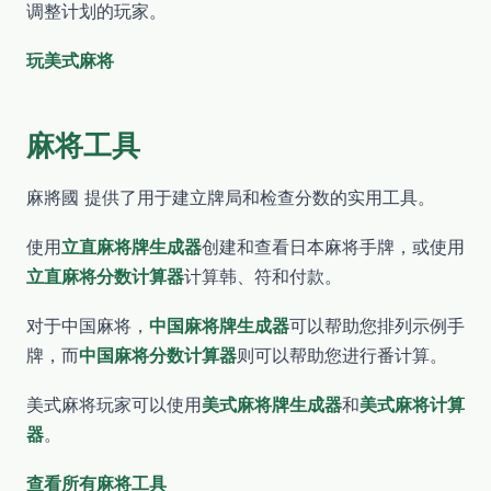
调整计划的玩家。
玩美式麻将
麻将工具
麻將國 提供了用于建立牌局和检查分数的实用工具。
使用
立直麻将牌生成器
创建和查看日本麻将手牌，或使用
立直麻将分数计算器
计算韩、符和付款。
对于中国麻将，
中国麻将牌生成器
可以帮助您排列示例手
牌，而
中国麻将分数计算器
则可以帮助您进行番计算。
美式麻将玩家可以使用
美式麻将牌生成器
和
美式麻将计算
器
。
查看所有麻将工具