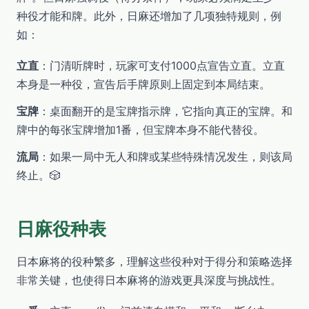
种役才能和牌。此外，日麻还增加了几项独特规则，例
如：
立直
：门清听牌时，玩家可支付1000点宣告立直。立直
本身是一种役，宣告后手牌原则上固定到本局结束。
宝牌
：桌面翻开的是宝牌指示牌，它指向真正的宝牌。和
牌中的每张宝牌增加1番，但宝牌本身不能代替役。
流局
：如果一局中无人和牌或某些特殊情况发生，则该局
终止。🎲
日麻役种表
日本麻将的役种繁多，理解这些役种对于得分和策略选择
非常关键，也使得日本麻将的游戏更具深度与挑战性。