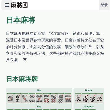
登录
日本麻将
开始游戏
日本麻将也称立直麻将，它注重策略、逻辑和精确计算，
深受日本及世界各地玩家的喜爱。日麻的独特之处在于它
的计分体系，比如高分值的役满、细致的点数计算，以及
立直和宝牌等特殊玩法，这些都使得游戏既充满挑战又极
具乐趣。 ⛩️
日本麻将牌