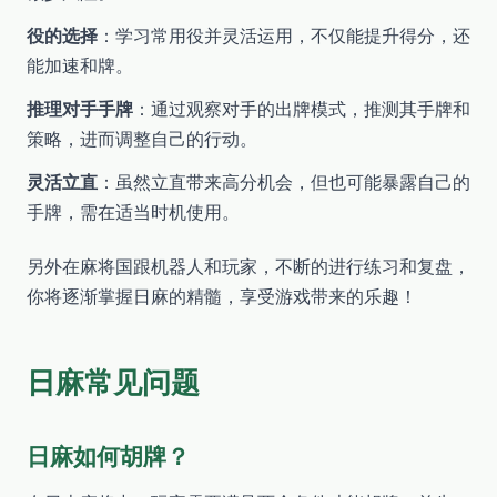
役的选择
：学习常用役并灵活运用，不仅能提升得分，还
能加速和牌。
推理对手手牌
：通过观察对手的出牌模式，推测其手牌和
策略，进而调整自己的行动。
灵活立直
：虽然立直带来高分机会，但也可能暴露自己的
手牌，需在适当时机使用。
另外在麻将国跟机器人和玩家，不断的进行练习和复盘，
你将逐渐掌握日麻的精髓，享受游戏带来的乐趣！
日麻常见问题
日麻如何胡牌？