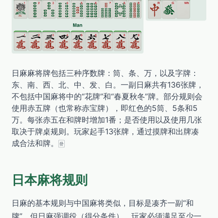
日麻麻将牌包括三种序数牌：筒、条、万，以及字牌：
东、南、西、北、中、发、白。一副日麻共有136张牌，
不包括中国麻将中的“花牌”和“春夏秋冬”牌。部分规则会
使用赤五牌（也常称赤宝牌），即红色的5筒、5条和5
万。每张赤五在和牌时增加1番；是否使用以及使用几张
取决于牌桌规则。玩家起手13张牌，通过摸牌和出牌凑
成合法和牌。🀅
日本麻将规则
日麻的基本规则与中国麻将类似，目标是凑齐一副“和
牌”。但日麻强调役（得分条件），玩家必须满足至少一