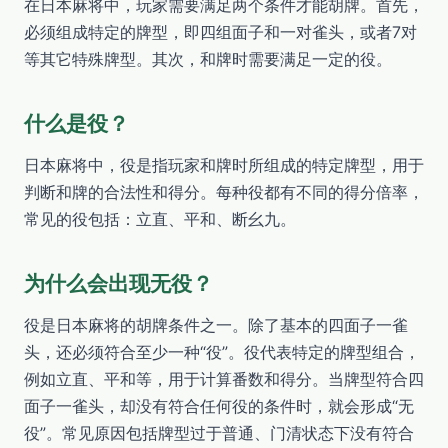
在日本麻将中，玩家需要满足两个条件才能胡牌。首先，
必须组成特定的牌型，即四组面子和一对雀头，或者7对
等其它特殊牌型。其次，和牌时需要满足一定的役。
什么是役？
日本麻将中，役是指玩家和牌时所组成的特定牌型，用于
判断和牌的合法性和得分。每种役都有不同的得分倍率，
常见的役包括：立直、平和、断幺九。
为什么会出现无役？
役是日本麻将的胡牌条件之一。除了基本的四面子一雀
头，还必须符合至少一种“役”。役代表特定的牌型组合，
例如立直、平和等，用于计算番数和得分。当牌型符合四
面子一雀头，却没有符合任何役的条件时，就会形成“无
役”。常见原因包括牌型过于普通、门清状态下没有符合