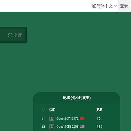
简体中文
登录
全屏
周榜
(
每小时更新
)
玩家
获胜
#
1
Guest20740972
161
#
2
Guest20539295
158