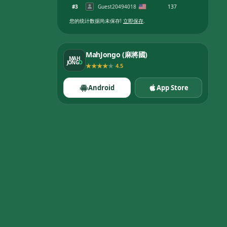
#
3
Guest20494018
137
您的统计数据尚未保存
!
立即保存
.
MahJongo (麻將國)
MAH
JONG
O
★
★
★
★
★
4.5
Android
App Store