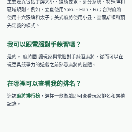
主要差異包括手牌大小、獲勝要求、計分系統、特殊牌和
區域規則。例如，立直使用Yaku、Han、Fu；台灣麻將
使用十六張牌和太子；美式麻將使用小丑、查爾斯頓和預
先定義的模式。
我可以跟電腦對手練習嗎？
是的。 麻將國 讓玩家與電腦對手練習麻將，從而可以在
玩更具競爭力的遊戲之前熟悉麻將的變體。
在哪裡可以查看我的排名？
造訪
麻將排行榜
，選擇一款遊戲即可查看玩家排名和累積
記錄。