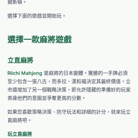
爾斯頓。
選擇下面的遊戲並開始玩。
選擇一款麻將遊戲
立直麻將
Riichi Mahjong
是麻將的日本變體。獲勝的一手牌必須
至少包含一張八古，而多拉、漢和福決定其最終價值。立
市還增加了另一個戰略決策，即允許隱藏的準備好的玩家
表達他們的意圖並爭奪更高的分數。
如果您喜歡策略決策、防守玩法和詳細的計分，就來玩立
直麻將吧。
玩立直麻將