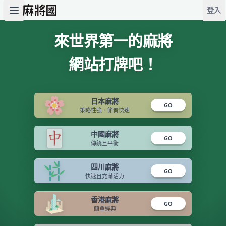
登入
來世界第一的麻將
網站打牌吧！
日本麻將
GO
策略性強、節奏快速
中國麻將
GO
傳統且平衡
四川麻將
GO
快速且充滿活力
香港麻將
GO
簡單經典