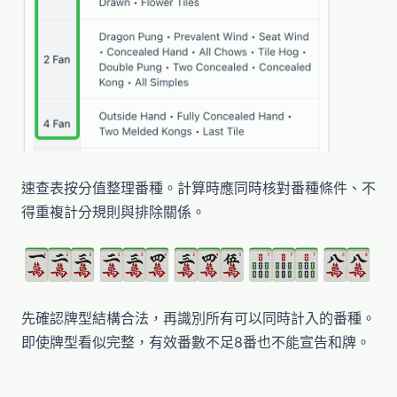
速查表按分值整理番種。計算時應同時核對番種條件、不
得重複計分規則與排除關係。
先確認牌型結構合法，再識別所有可以同時計入的番種。
即使牌型看似完整，有效番數不足8番也不能宣告和牌。