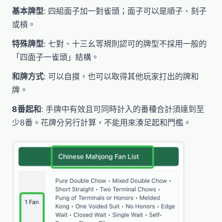
基本牌型
: 四組面子加一對雀頭；面子可以是順子、刻子
或槓。
特殊牌型
: 七對、十三幺等規則認可的牌型不採用一般的
「四面子一雀頭」結構。
和牌方式
: 可以自摸，也可以取得其他玩家打出的牌和
牌。
8番起和
: 手牌中有效且可同時計入的番種合計須達到至
少8番。花牌分另行計算，不能用來湊足起和門檻。