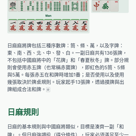
日麻麻將牌包括三種序數牌：筒、條、萬，以及字牌：
東、南、西、北、中、發、白。一副日麻共有136張牌，
不包括中國麻將中的「花牌」和「春夏秋冬」牌。部分規
則會使用赤五牌（也常稱赤寶牌），即紅色的5筒、5條
與5萬。每張赤五在和牌時增加1番；是否使用以及使用
幾張取決於牌桌規則。玩家起手13張牌，透過摸牌與出
牌組成合法和牌。🀅
日麻規則
日麻的基本規則與中國麻將類似，目標是湊齊一副「和
牌」。但日麻強調役（得分條件），玩家必須滿足至少一