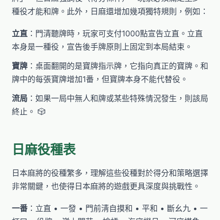
種役才能和牌。此外，日麻還增加幾項獨特規則，例如：
立直
：門清聽牌時，玩家可支付1000點宣告立直。立直
本身是一種役，宣告後手牌原則上固定到本局結束。
寶牌
：桌面翻開的是寶牌指示牌，它指向真正的寶牌。和
牌中的每張寶牌增加1番，但寶牌本身不能代替役。
流局
：如果一局中無人和牌或某些特殊情況發生，則該局
終止。 🎲
日麻役種表
日本麻將的役種繁多，理解這些役種對於得分和策略選擇
非常關鍵，也使得日本麻將的遊戲更具深度與挑戰性。
一番
：立直 • 一發 • 門前淸自摸和 • 平和 • 斷幺九 • 一