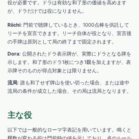
役が必要です。ドラは有効な和了形の価値を高めます
が、ドラだけでは役になりません。
Riichi
: 門前で聴牌しているとき、1000点棒を供託して
リーチを宣言できます。リーチ自体が役となり、宣言後
の手牌は原則として局の終了まで固定されます。
Dora
: 公開されたドラ表示牌が、実際にドラとなる牌を
示します。和了形のドラ1枚につき1飜を加えますが、表
示牌そのものが得点対象とは限りません。
流局
: 誰も和了せず牌山を使い切った場合、または途中
流局の条件が成立した場合、その局は流局となります。
主な役
以下では一般的なローマ字表記を用いています。鳴くと
飜数が変わる役は門前時の値を示しており、卓のルール