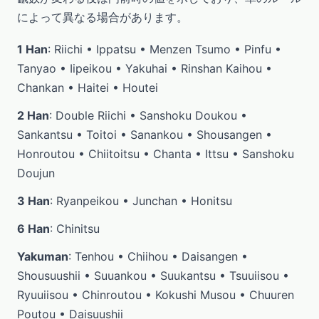
によって異なる場合があります。
1 Han
: Riichi • Ippatsu • Menzen Tsumo • Pinfu •
Tanyao • Iipeikou • Yakuhai • Rinshan Kaihou •
Chankan • Haitei • Houtei
2 Han
: Double Riichi • Sanshoku Doukou •
Sankantsu • Toitoi • Sanankou • Shousangen •
Honroutou • Chiitoitsu • Chanta • Ittsu • Sanshoku
Doujun
3 Han
: Ryanpeikou • Junchan • Honitsu
6 Han
: Chinitsu
Yakuman
: Tenhou • Chiihou • Daisangen •
Shousuushii • Suuankou • Suukantsu • Tsuuiisou •
Ryuuiisou • Chinroutou • Kokushi Musou • Chuuren
Poutou • Daisuushii