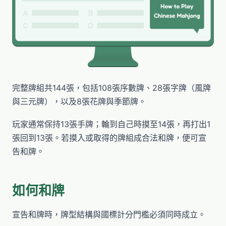
完整牌組共144張，包括108張序數牌、28張字牌（風牌
與三元牌），以及8張花牌與季節牌。
玩家通常保持13張手牌；輪到自己時摸至14張，再打出1
張回到13張。若摸入或取得的牌組成合法和牌，便可宣
告和牌。
如何和牌
宣告和牌時，牌型結構與國標計分門檻必須同時成立。