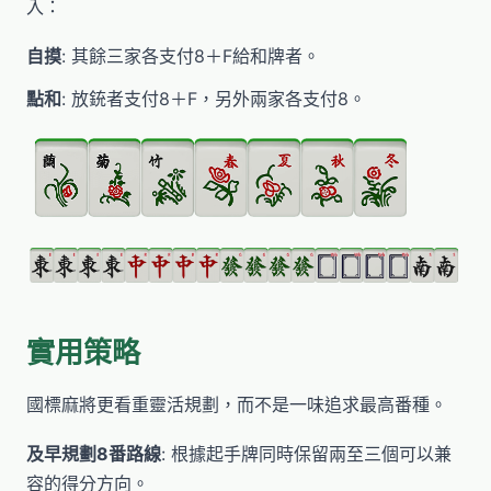
入：
自摸
: 其餘三家各支付8＋F給和牌者。
點和
: 放銃者支付8＋F，另外兩家各支付8。
實用策略
國標麻將更看重靈活規劃，而不是一味追求最高番種。
及早規劃8番路線
: 根據起手牌同時保留兩至三個可以兼
容的得分方向。