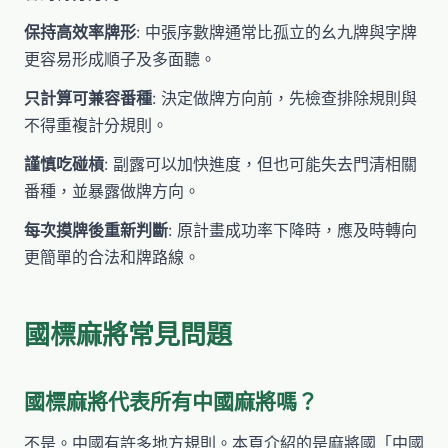
保持高效率牌形
: 中張序數牌通常比孤立的幺九牌與字牌
更容易形成順子及多面聽。
只計算可兼容番種
: 決定做牌方向前，先檢查排除規則與
不得重複計分規則。
謹慎吃碰槓
: 副露可以加快進度，但也可能失去門清相關
番種，並暴露做牌方向。
每次摸牌後重新判斷
: 原計畫成功率下降時，應及時轉向
更簡單的合法和牌路線。
國標麻將常見問題
國標麻將代表所有中國麻將嗎？
不是。中國有許多地方規則。本頁介紹的是麻將國「中國