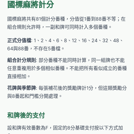
國標麻將計分
國標麻將共有81個計分番種，分值從1番到88番不等；在
組合規則允許時，一副和牌可同時計入多個番種。
正式分值檔
: 1、2、4、6、8、12、16、24、32、48、
64與88番，不存在5番檔。
組合計分規則
: 部分番種不能同時計算，同一組牌也不能
任意重複用於多個相似番種。不能把所有看似成立的番種
直接相加。
花牌與季節牌
: 每張補花後的獎勵牌計1分，但這類獎勵分
與8番起和門檻分開處理。
和牌後的支付
設和牌有效番數為F，固定的8分基礎支付按以下方式加