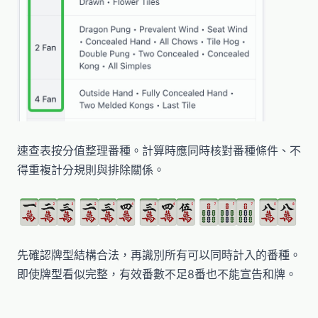
速查表按分值整理番種。計算時應同時核對番種條件、不
得重複計分規則與排除關係。
先確認牌型結構合法，再識別所有可以同時計入的番種。
即使牌型看似完整，有效番數不足8番也不能宣告和牌。