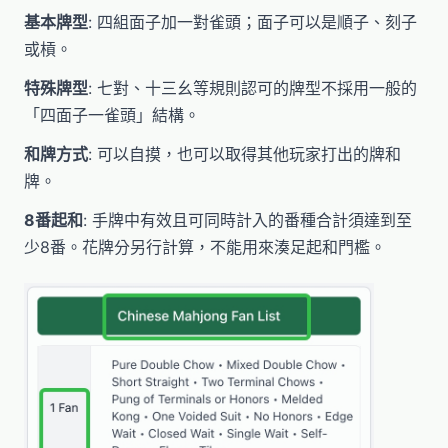
基本牌型
: 四組面子加一對雀頭；面子可以是順子、刻子
或槓。
特殊牌型
: 七對、十三幺等規則認可的牌型不採用一般的
「四面子一雀頭」結構。
和牌方式
: 可以自摸，也可以取得其他玩家打出的牌和
牌。
8番起和
: 手牌中有效且可同時計入的番種合計須達到至
少8番。花牌分另行計算，不能用來湊足起和門檻。