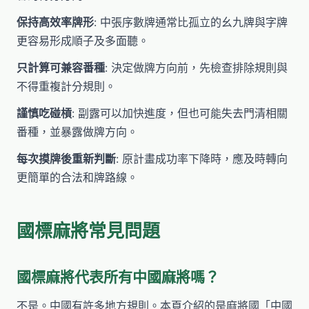
保持高效率牌形
: 中張序數牌通常比孤立的幺九牌與字牌
更容易形成順子及多面聽。
只計算可兼容番種
: 決定做牌方向前，先檢查排除規則與
不得重複計分規則。
謹慎吃碰槓
: 副露可以加快進度，但也可能失去門清相關
番種，並暴露做牌方向。
每次摸牌後重新判斷
: 原計畫成功率下降時，應及時轉向
更簡單的合法和牌路線。
國標麻將常見問題
國標麻將代表所有中國麻將嗎？
不是。中國有許多地方規則。本頁介紹的是麻將國「中國