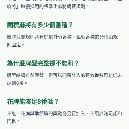
麻將」遊戲採用的標準化麻將競賽規則。
國標麻將有多少個番種？
麻將競賽規則共有81個計分番種，每個番種的分值由規
則固定。
為什麼牌型完整卻不能和？
牌型結構雖然完整，但可以同時計入的有效番數可能仍未
達到8番。
花牌能湊足8番嗎？
不能。花牌與季節牌的獎勵分另行加入，不用於滿足起和
門檻。