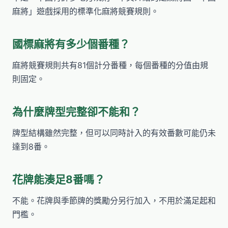
麻將」遊戲採用的標準化麻將競賽規則。
國標麻將有多少個番種？
麻將競賽規則共有81個計分番種，每個番種的分值由規
則固定。
為什麼牌型完整卻不能和？
牌型結構雖然完整，但可以同時計入的有效番數可能仍未
達到8番。
花牌能湊足8番嗎？
不能。花牌與季節牌的獎勵分另行加入，不用於滿足起和
門檻。