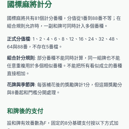
國標麻將計分
國標麻將共有81個計分番種，分值從1番到88番不等；在
組合規則允許時，一副和牌可同時計入多個番種。
正式分值檔
: 1、2、4、6、8、12、16、24、32、48、
64與88番，不存在5番檔。
組合計分規則
: 部分番種不能同時計算，同一組牌也不能
任意重複用於多個相似番種。不能把所有看似成立的番種
直接相加。
花牌與季節牌
: 每張補花後的獎勵牌計1分，但這類獎勵分
與8番起和門檻分開處理。
和牌後的支付
設和牌有效番數為F，固定的8分基礎支付按以下方式加