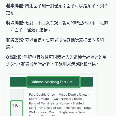
基本牌型
: 四組面子加一對雀頭；面子可以是順子、刻子
或槓。
特殊牌型
: 七對、十三幺等規則認可的牌型不採用一般的
「四面子一雀頭」結構。
和牌方式
: 可以自摸，也可以取得其他玩家打出的牌和
牌。
8番起和
: 手牌中有效且可同時計入的番種合計須達到至
少8番。花牌分另行計算，不能用來湊足起和門檻。