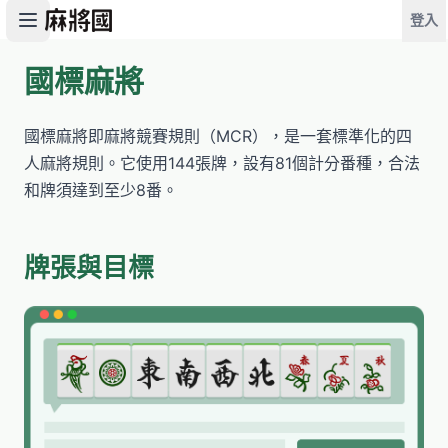
登入
國標麻將
開始遊戲
國標麻將即麻將競賽規則（MCR），是一套標準化的四
人麻將規則。它使用144張牌，設有81個計分番種，合法
和牌須達到至少8番。
牌張與目標