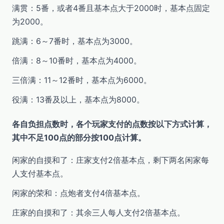
满贯：5番，或者4番且基本点大于2000时，基本点固定
为2000。
跳满：6～7番时，基本点为3000。
倍满：8～10番时，基本点为4000。
三倍满：11～12番时，基本点为6000。
役满：13番及以上，基本点为8000。
各自负担点数时，各个玩家支付的点数按以下方式计算，
其中不足100点的部分按100点计算。
闲家的自摸和了：庄家支付2倍基本点，剩下两名闲家每
人支付基本点。
闲家的荣和：点炮者支付4倍基本点。
庄家的自摸和了：其余三人每人支付2倍基本点。