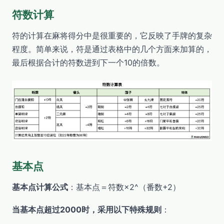
符数计算
符的计算在麻将得分中是很重要的，它反映了手牌的复杂
程度。简单来说，符是通过表格中的几个方面来加算的，
最后根据合计的符数进到下一个10的倍数。
基本点
基本点计算公式
：基本点＝符数×2^（番数+2）
当基本点超过2000时，采用以下特殊规则
：