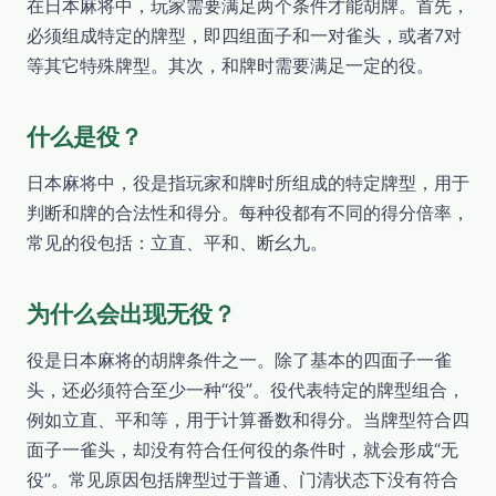
在日本麻将中，玩家需要满足两个条件才能胡牌。首先，
必须组成特定的牌型，即四组面子和一对雀头，或者7对
等其它特殊牌型。其次，和牌时需要满足一定的役。
什么是役？
日本麻将中，役是指玩家和牌时所组成的特定牌型，用于
判断和牌的合法性和得分。每种役都有不同的得分倍率，
常见的役包括：立直、平和、断幺九。
为什么会出现无役？
役是日本麻将的胡牌条件之一。除了基本的四面子一雀
头，还必须符合至少一种“役”。役代表特定的牌型组合，
例如立直、平和等，用于计算番数和得分。当牌型符合四
面子一雀头，却没有符合任何役的条件时，就会形成“无
役”。常见原因包括牌型过于普通、门清状态下没有符合