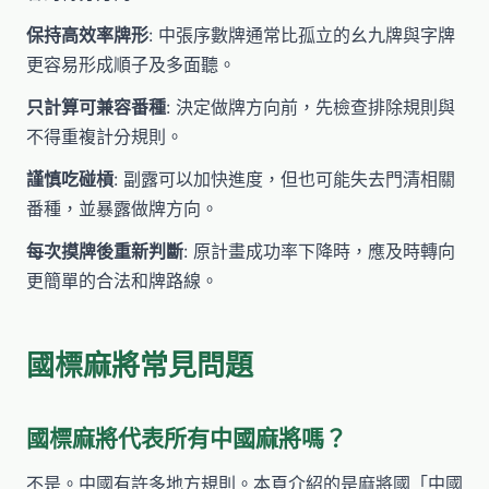
保持高效率牌形
: 中張序數牌通常比孤立的幺九牌與字牌
更容易形成順子及多面聽。
只計算可兼容番種
: 決定做牌方向前，先檢查排除規則與
不得重複計分規則。
謹慎吃碰槓
: 副露可以加快進度，但也可能失去門清相關
番種，並暴露做牌方向。
每次摸牌後重新判斷
: 原計畫成功率下降時，應及時轉向
更簡單的合法和牌路線。
國標麻將常見問題
國標麻將代表所有中國麻將嗎？
不是。中國有許多地方規則。本頁介紹的是麻將國「中國