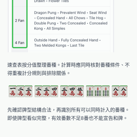
速查表按分值整理番種。計算時應同時核對番種條件、不
得重複計分規則與排除關係。
先確認牌型結構合法，再識別所有可以同時計入的番種。
即使牌型看似完整，有效番數不足8番也不能宣告和牌。