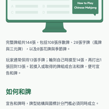
完整牌組共144張，包括108張序數牌、28張字牌（風牌
與三元牌），以及8張花牌與季節牌。
玩家通常保持13張手牌；輪到自己時摸至14張，再打出1
張回到13張。若摸入或取得的牌組成合法和牌，便可宣
告和牌。
如何和牌
宣告和牌時，牌型結構與國標計分門檻必須同時成立。