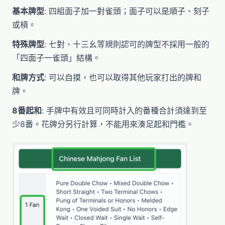
基本牌型
: 四組面子加一對雀頭；面子可以是順子、刻子
或槓。
特殊牌型
: 七對、十三幺等規則認可的牌型不採用一般的
「四面子一雀頭」結構。
和牌方式
: 可以自摸，也可以取得其他玩家打出的牌和
牌。
8番起和
: 手牌中有效且可同時計入的番種合計須達到至
少8番。花牌分另行計算，不能用來湊足起和門檻。