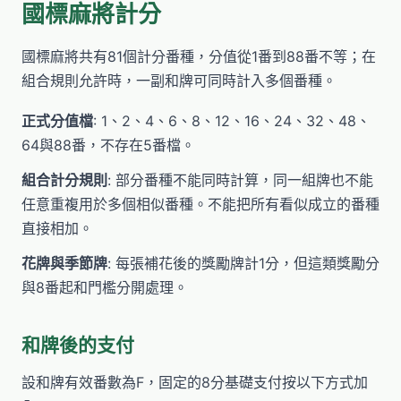
國標麻將計分
國標麻將共有81個計分番種，分值從1番到88番不等；在
組合規則允許時，一副和牌可同時計入多個番種。
正式分值檔
: 1、2、4、6、8、12、16、24、32、48、
64與88番，不存在5番檔。
組合計分規則
: 部分番種不能同時計算，同一組牌也不能
任意重複用於多個相似番種。不能把所有看似成立的番種
直接相加。
花牌與季節牌
: 每張補花後的獎勵牌計1分，但這類獎勵分
與8番起和門檻分開處理。
和牌後的支付
設和牌有效番數為F，固定的8分基礎支付按以下方式加