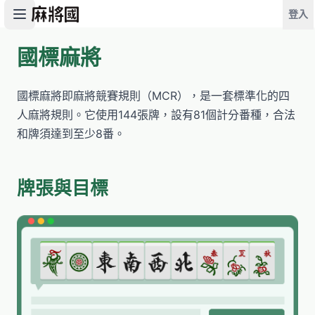
登入
國標麻將
開始遊戲
國標麻將即麻將競賽規則（MCR），是一套標準化的四
人麻將規則。它使用144張牌，設有81個計分番種，合法
和牌須達到至少8番。
牌張與目標