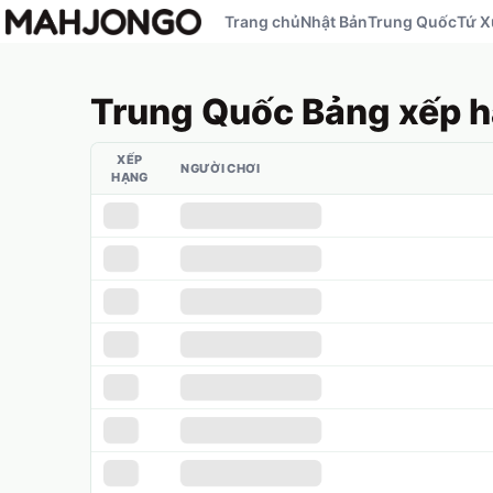
Trang chủ
Nhật Bản
Trung Quốc
Tứ X
Trung Quốc
Bảng xếp 
XẾP
NGƯỜI CHƠI
HẠNG