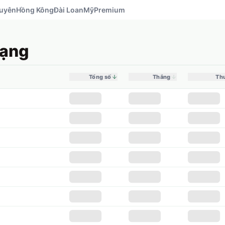
uyên
Hồng Kông
Đài Loan
Mỹ
Premium
hạng
Tổng số
Thắng
Th