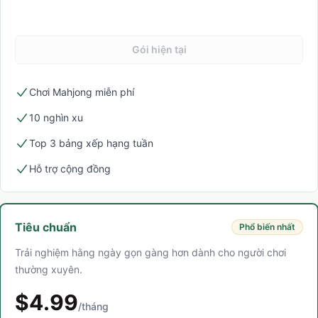
Gói hiện tại
Chơi Mahjong miễn phí
10 nghìn xu
Top 3 bảng xếp hạng tuần
Hỗ trợ cộng đồng
Tiêu chuẩn
Phổ biến nhất
Trải nghiệm hằng ngày gọn gàng hơn dành cho người chơi
thường xuyên.
$
4.99
/tháng