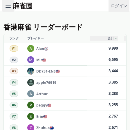
ログイン
香港麻雀
リーダーボード
ランク
プレイヤー
合計
9,990
Alan
#
1
6,595
Mir
#
2
3,444
DD731-ENS
#
3
3,385
apple76919
#
4
3,283
Arthur
#
5
3,255
peggy
#
6
2,767
Erin
#
7
2,671
Zhuhua
#
8