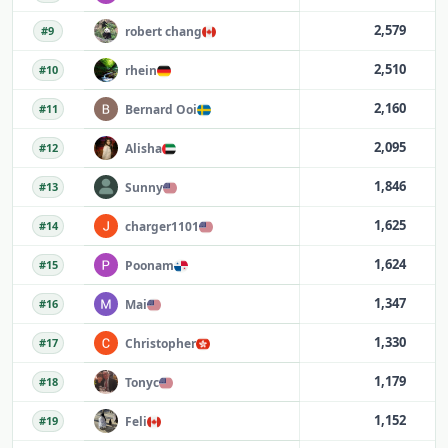
2,579
robert chang
#
9
2,510
rhein
#
10
2,160
Bernard Ooi
#
11
2,095
Alisha
#
12
1,846
Sunny
#
13
1,625
charger1101
#
14
1,624
Poonam
#
15
1,347
Mai
#
16
1,330
Christopher
#
17
1,179
Tonyc
#
18
1,152
Feli
#
19