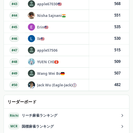
568
apple67030
#
43
551
Nisha Sajnani
#
44
535
Erin
#
45
530
lk
#
46
515
apple57506
#
47
509
YUEN CHI
#
48
507
Wang Wei Bo
#
49
482
Jack Wu (Eagle-Jack)
#
50
リーダーボード
リーチ麻雀ランキング
Riichi
国標麻雀ランキング
MCR