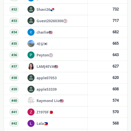
732
Shavi26
#
32
717
Guest20260300
#
33
682
charlie
#
34
665
세상
#
35
643
Peyton
#
36
627
LAMJ4EVA
#
37
620
apple07053
#
38
608
apple53339
#
39
574
Raymond Liu
#
40
570
Z1970F
#
41
568
Lala
#
42