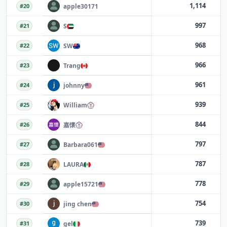
1,114
apple30171
#
20
997
S
#
21
968
SW
#
22
966
Trang
#
23
961
johnny
#
24
939
William
#
25
844
嘉懷
#
26
797
Barbara061
#
27
787
LAURA
#
28
778
apple15721
#
29
754
jing chen
#
30
739
gel
#
31