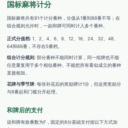
国标麻将计分
国标麻将共有81个计分番种，分值从1番到88番不等；在
组合规则允许时，一副和牌可同时计入多个番种。
正式分值档
: 1、2、4、6、8、12、16、24、32、48、
64和88番，不存在5番档。
组合计分规则
: 部分番种不能同时计算，同一组牌也不能
任意重复用于多个相似番种。不能把所有看似成立的番种
直接相加。
花牌与季节牌
: 每张补花后的奖励牌计1分，但这类奖励分
与8番起和门槛分开处理。
和牌后的支付
设和牌有效番数为F，固定的8分基础支付按以下方式加