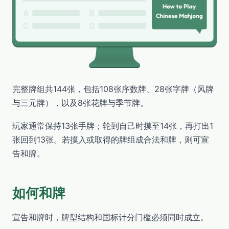
完整牌组共144张，包括108张序数牌、28张字牌（风牌
与三元牌），以及8张花牌与季节牌。
玩家通常保持13张手牌；轮到自己时摸至14张，再打出1
张回到13张。若摸入或取得的牌组成合法和牌，则可宣
告和牌。
如何和牌
宣告和牌时，牌型结构和国标计分门槛必须同时成立。