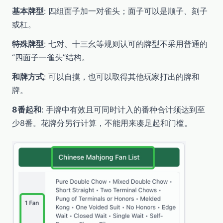
基本牌型
: 四组面子加一对雀头；面子可以是顺子、刻子
或杠。
特殊牌型
: 七对、十三幺等规则认可的牌型不采用普通的
“四面子一雀头”结构。
和牌方式
: 可以自摸，也可以取得其他玩家打出的牌和
牌。
8番起和
: 手牌中有效且可同时计入的番种合计须达到至
少8番。花牌分另行计算，不能用来凑足起和门槛。