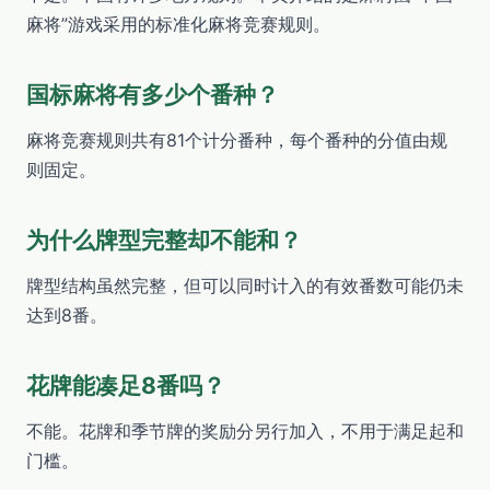
麻将”游戏采用的标准化麻将竞赛规则。
国标麻将有多少个番种？
麻将竞赛规则共有81个计分番种，每个番种的分值由规
则固定。
为什么牌型完整却不能和？
牌型结构虽然完整，但可以同时计入的有效番数可能仍未
达到8番。
花牌能凑足8番吗？
不能。花牌和季节牌的奖励分另行加入，不用于满足起和
门槛。