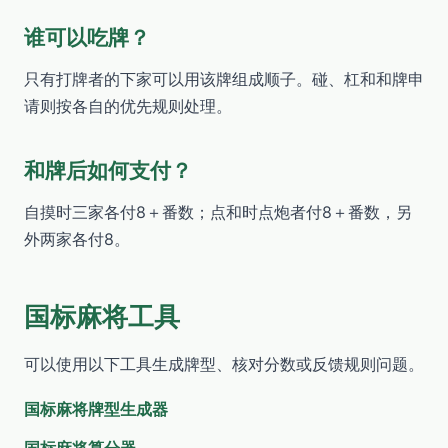
谁可以吃牌？
只有打牌者的下家可以用该牌组成顺子。碰、杠和和牌申
请则按各自的优先规则处理。
和牌后如何支付？
自摸时三家各付8＋番数；点和时点炮者付8＋番数，另
外两家各付8。
国标麻将工具
可以使用以下工具生成牌型、核对分数或反馈规则问题。
国标麻将牌型生成器
国标麻将算分器