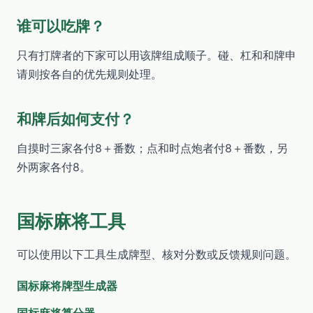
谁可以吃牌？
只有打牌者的下家可以用该牌组成顺子。碰、杠和和牌申
请则按各自的优先规则处理。
和牌后如何支付？
自摸时三家各付8＋番数；点和时点炮者付8＋番数，另
外两家各付8。
国标麻将工具
可以使用以下工具生成牌型、核对分数或反馈规则问题。
国标麻将牌型生成器
国标麻将算分器