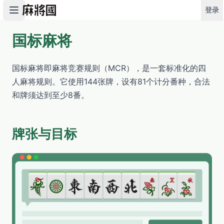
登录
国标麻将
开始游戏
国标麻将即麻将竞赛规则（MCR），是一套标准化的四
人麻将规则。它使用144张牌，设有81个计分番种，合法
和牌须达到至少8番。
牌张与目标