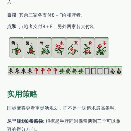
入：
自摸
: 其余三家各支付8＋F给和牌者。
点和
: 点炮者支付8＋F，另外两家各支付8。
实用策略
国标麻将更看重灵活规划，而不是一味追求最高番种。
尽早规划8番路径
: 根据起手牌同时保留两到三个可以兼
容的得分方向。