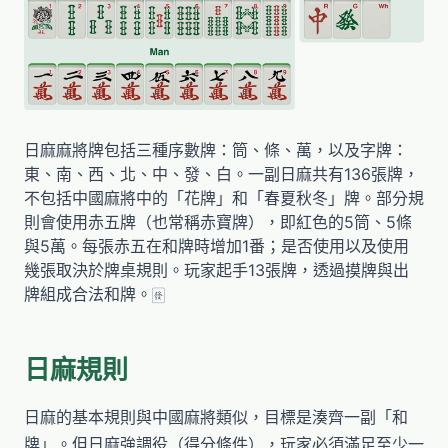
日麻麻將牌包括三種序數牌：筒、條、萬，以及字牌：
東、南、西、北、中、發、白。一副日麻共有136張牌，
不包括中國麻將中的「花牌」和「春夏秋冬」牌。部分規
則會使用赤五牌（也常稱赤寶牌），即紅色的5筒、5條
與5萬。每張赤五在和牌時增加1番；是否使用以及使用
幾張取決於牌桌規則。玩家起手13張牌，透過摸牌與出
牌組成合法和牌。🀅
日麻規則
日麻的基本規則與中國麻將類似，目標是湊齊一副「和
牌」。但日麻強調役（得分條件），玩家必須滿足至少一