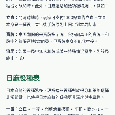
種役才能和牌。此外，日麻還增加幾項獨特規則，例如：
立直
：門清聽牌時，玩家可支付1000點宣告立直。立直
本身是一種役，宣告後手牌原則上固定到本局結束。
寶牌
：桌面翻開的是寶牌指示牌，它指向真正的寶牌。和
牌中的每張寶牌增加1番，但寶牌本身不能代替役。
流局
：如果一局中無人和牌或某些特殊情況發生，則該局
終止。 🎲
日麻役種表
日本麻將的役種繁多，理解這些役種對於得分和策略選擇
非常關鍵，也使得日本麻將的遊戲更具深度與挑戰性。
一番
：立直 • 一發 • 門前淸自摸和 • 平和 • 斷幺九 • 一