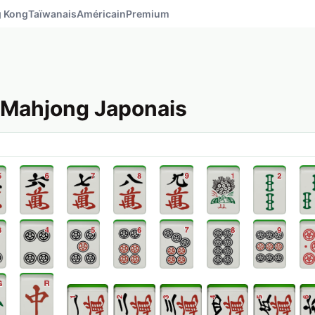
 Kong
Taïwanais
Américain
Premium
e Mahjong Japonais