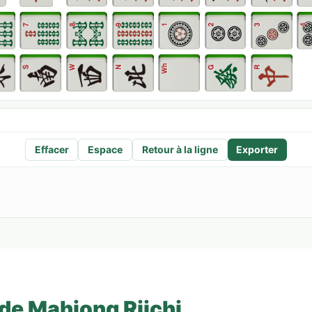
Effacer
Espace
Retour à la ligne
Exporter
de Mahjong Riichi