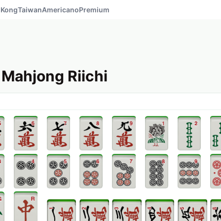
 Kong
Taiwan
Americano
Premium
 Mahjong Riichi