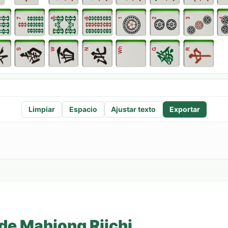
Limpiar
Espacio
Ajustar texto
Exportar
de Mahjong Riichi