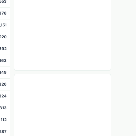
,553
,378
,151
,220
892
463
449
326
324
313
112
287