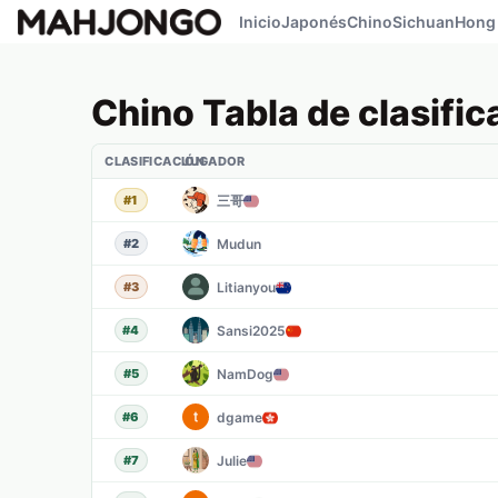
Inicio
Japonés
Chino
Sichuan
Hong
Chino
Tabla de clasific
CLASIFICACIÓN
JUGADOR
三哥
#
1
Mudun
#
2
Litianyou
#
3
Sansi2025
#
4
NamDog
#
5
dgame
#
6
Julie
#
7