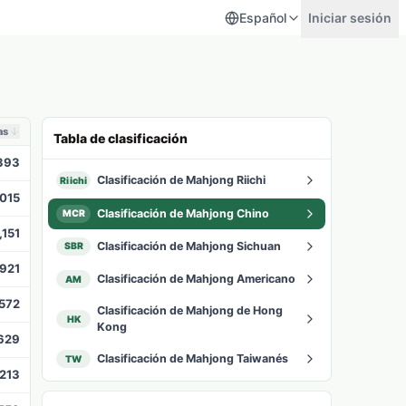
Español
Iniciar sesión
as
Tabla de clasificación
393
Clasificación de Mahjong Riichi
Riichi
,015
Clasificación de Mahjong Chino
MCR
,151
Clasificación de Mahjong Sichuan
SBR
,921
Clasificación de Mahjong Americano
AM
,572
Clasificación de Mahjong de Hong
HK
Kong
,629
Clasificación de Mahjong Taiwanés
TW
,213