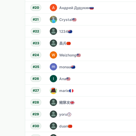
Андрей Дудукин
#
20
Crystal
#
21
1234
#
22
昌兵
#
23
Weizhong
#
24
monaa
#
25
Ana
#
26
marie
#
27
豬隊友
#
28
yoru
#
29
duan
#
30