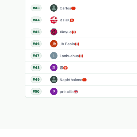
Carlos
#
43
RTHK
#
44
Xinyue
#
45
Jb Basin
#
46
Lanhuahua
#
47
霖
#
48
Naphthalene
#
49
priscilla
#
50