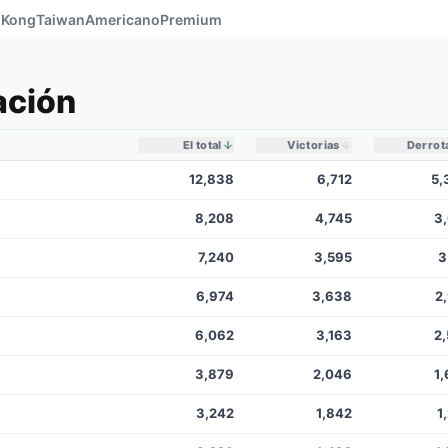
 Kong
Taiwan
Americano
Premium
ación
El total
Victorias
Derrot
12,838
6,712
5,
8,208
4,745
3
7,240
3,595
3
6,974
3,638
2
6,062
3,163
2
3,879
2,046
1
3,242
1,842
1