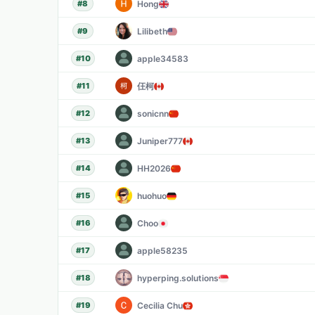
Hong
#
8
Lilibeth
#
9
apple34583
#
10
仼柯
#
11
sonicnn
#
12
Juniper777
#
13
HH2026
#
14
huohuo
#
15
Choo
#
16
apple58235
#
17
hyperping.solutions
#
18
Cecilia Chu
#
19