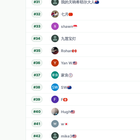
我的天呐希耶尔大人
#
31
七月
#
32
shawn
#
33
九莲宝灯
#
34
Rohan
#
35
Yan W.
#
36
家良
#
37
SW
#
38
F
#
39
Hugh
#
40
w
#
41
mike3
#
42